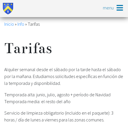
Pasar
menu
al
contenido
principal
Ruta
Inicio
Info
Tarifas
de
Tarifas
navegación
Alquiler semanal desde el sábado por la tarde hasta el sábado
por la mañana. Estudiamos solicitudes específicas en función de
la temporada y disponibilidad.
Temporada alta: junio, julio, agosto + período de Navidad
Temporada media: el resto del año
Servicio de limpieza obligatorio (incluido en el paquete): 3
horas / día de lunes a viernes para las zonas comunes.